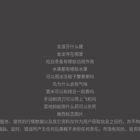
龙淑芬什么梗
金龙寺在哪里
吃白条鱼有哪些功效作用
水果都有哪些水果
可以用冰冻梭子蟹煮粥吗
鸟为什么会有气味
薏米可以和绿豆一起煮吗
手动剃须刀可以带上飞机吗
菜地蚂蚁用什么药可以杀死
梅西标志图片
服务，提供的行情数据以及其它资料仅作为用户获取信息之目的，并不构
残缺、延时、错误所产生任何后果概不承担任何责任。市场有风险，投资